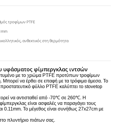
μός τροφίμων PTFE
11mm
ικολλητικός, ανθεκτικός στη θερμότητα
ου υφάσματος φίμπεργκλας ιντσών
ι ντυμένο με το χρώμα PTFE προτύπων τροφίμων
. Μπορεί να έρθει σε επαφή με τα τρόφιμα άμεσα. Το
προστατευτικό φύλλο
PTFE
καλύπτει το stovetop
ορεί να αντισταθεί από -70℃ σε 260℃. Η
φίμπεργκλας είναι
ασφαλές να παραγάγει τους
αι 0.11mm. Το μέγεθος είναι συνήθως 27x27cm με
στο πλυντήριο πιάτων σας.