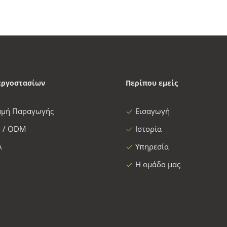
εργοστασίων
Περίπου εμείς
μμή Παραγωγής
Εισαγωγή
 / ODM
Ιστορία
Α
Υπηρεσία
Η ομάδα μας