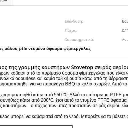
Επένδυση:
Βαθ
Πάχος:
0.
Χαρακτηριστικά:
Αντ
ας υάλου
ptfe ντυμένο ύφασμα φίμπεργκλας
,
άφος της γραμμής καυστήρων Stovetop σειράς αερί
τήρων κόβεται από το πυρίμαχο ύφασμα φίμπεργκλας που είνα
υνολικά
odourless και
καμία τοξική ουσία κάτω από τη θέρμανση
ρησιμοποιηθεί για να παραγάγει
BBQ τα χαλιά σχαρών.
Αυτό το
 χρησιμοποιηθεί κάτω από 550
℃
. Αλλά το επίστρωμα PTFE μπ
ι συνήθως κάτω από 200℃, έτσι αυτό το ντυμένο PTFE ύφασμα 
ής καυστήρων. Το πάχος των μπεζ προστατών σειράς αερίου είν
λας μπορεί να καθαριστεί από το νερό. Μπορείτε να το βάλετε 