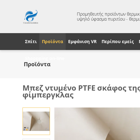
Προμηθευτής προϊόντων θερμική
υψηλό ύφασμα πυριτίου - θερμ
Σπίτι
Προϊόντα
Εμφάνιση VR
Περίπου εμείς
Shoppping on-line
Προϊόντα
Μπεζ ντυμένο PTFE σκάφος τη
φίμπεργκλας