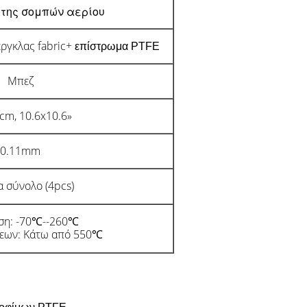
της σομπών αερίου
ργκλας fabric+
επίστρωμα
PTFE
Μπεζ
cm, 10.6x10.6»
0.11mm
α σύνολο (4pcs)
ση: -70℃--260℃
εων: Κάτω από 550℃