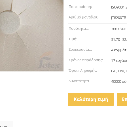
Πιστοποίηση:
ISO9001:
Αριθμό μοντέλου:
JT8200TB
Ποσότητα
200 ΣΎΝ
παραγγελίας min:
Τιμή:
$1.70--$2
Συσκευασία
4 κομμάτ
λεπτομέρειες:
Χρόνος παράδοσης:
17 εργάσ
Όροι πληρωμής:
L/C, D/A,
Δυνατότητα
40000 σύ
προσφοράς:
Καλύτερη τιμή
Ε
των