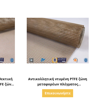
ς
Δείξε λεπτομέρειες
θεκτική
Αντικολλητική ντυμένη PTFE ζώνη
FE ζώνη
μεταφορέων πλέγματος
τος
φίμπεργκλας ανοικτή για την
Επικοινωνήστε
ξήρανση τροφίμων