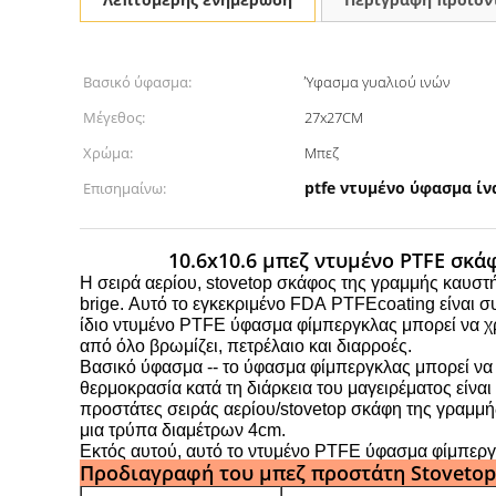
Βασικό ύφασμα:
Ύφασμα γυαλιού ινών
Μέγεθος:
27x27CM
Χρώμα:
Μπεζ
ptfe ντυμένο ύφασμα ίν
Επισημαίνω:
10.6x10.6 μπεζ ντυμένο PTFE σκ
Η σειρά αερίου, stovetop σκάφος της γραμμής καυσ
brige. Αυτό το εγκεκριμένο FDA
PTFEcoating
είναι σ
ίδιο ντυμένο PTFE ύφασμα φίμπεργκλας μπορεί να χ
από όλο βρωμίζει, πετρέλαιο και διαρροές.
Βασικό ύφασμα -- το ύφασμα φίμπεργκλας μπορεί να
θερμοκρασία
κατά τη διάρκεια
του μαγειρέματος είνα
προστάτες σειράς αερίου/stovetop σκάφη της γραμμ
μια τρύπα διαμέτρων 4cm.
Εκτός αυτού, αυτό το ντυμένο PTFE ύφασμα φίμπεργκ
Προδιαγραφή του μπεζ προστάτη Stovetop