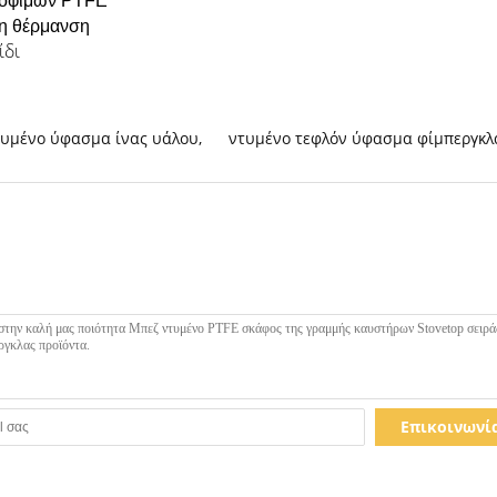
τροφίμων PTFE
τη θέρμανση
ίδι
τυμένο ύφασμα ίνας υάλου
,
ντυμένο τεφλόν ύφασμα φίμπεργκλ
Επικοινωνί