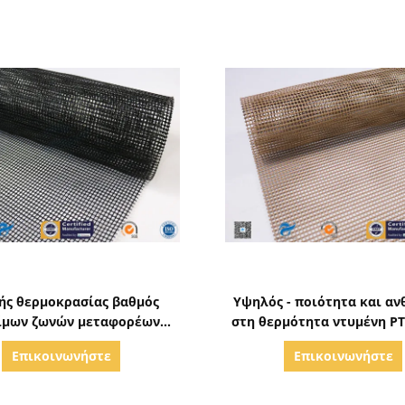
Δείξε λεπτομέρειες
Δείξε λεπτομέρειε
ής θερμοκρασίας βαθμός
Υψηλός - ποιότητα και αν
ίμων ζωνών μεταφορέων
στη θερμότητα ντυμένη PT
ος φίμπεργκλας αντίστασης
μεταφορέων πλέγμα
Επικοινωνήστε
Επικοινωνήστε
ντυμένος PTFE
φίμπεργκλας