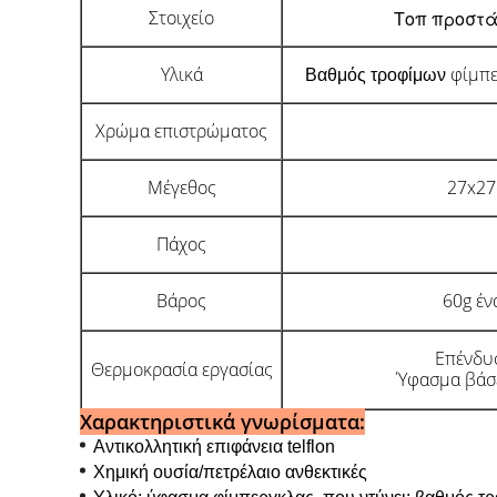
Στοιχείο
Τοπ προστά
Υλικά
φίμπε
Βαθμός τροφίμων
Χρώμα επιστρώματος
Μέγεθος
27x27
Πάχος
Βάρος
60g έν
Επένδυ
Θερμοκρασία εργασίας
Ύφασμα βάσ
Χαρακτηριστικά γνωρίσματα:
Αντικολλητική επιφάνεια telflon
Χημική ουσία/πετρέλαιο ανθεκτικές