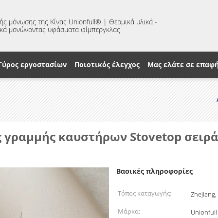
ς μόνωσης της Κίνας Unionfull® | Θερμικά υλικά -
ικά μονώνοντας υφάσματα φίμπεργκλας
Γύρος εργοστασίων
Ποιοτικός έλεγχος
Μας ελάτε σε επαφή
ς γραμμής καυστήρων Stovetop σειρ
Βασικές πληροφορίες
Τόπος καταγωγής:
Zhejiang,
Μάρκα:
Unionfull