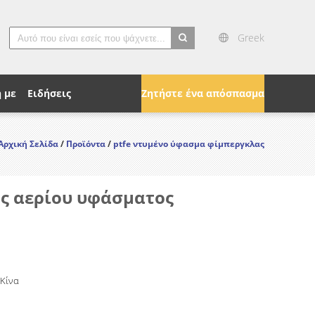
Greek
search
 με
Ειδήσεις
Ζητήστε ένα απόσπασμα
Αρχική Σελίδα
/
Προϊόντα
/
ptfe ντυμένο ύφασμα φίμπεργκλας
άς αερίου υφάσματος
 Κίνα