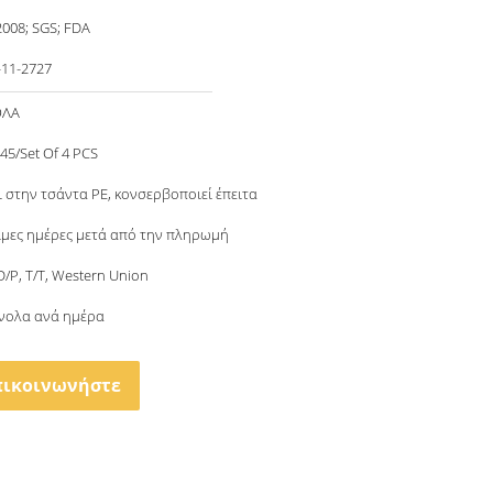
2008; SGS; FDA
-11-2727
ΟΛΑ
.45/Set Of 4 PCS
ι στην τσάντα PE, κονσερβοποιεί έπειτα
ιμες ημέρες μετά από την πληρωμή
 D/P, T/T, Western Union
νολα ανά ημέρα
πικοινωνήστε