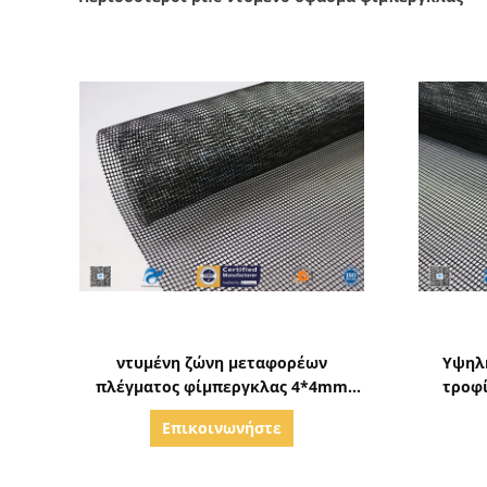
Δείξε λεπτομέρειες
ντυμένη ζώνη μεταφορέων
Υψηλ
πλέγματος φίμπεργκλας 4*4mm
τροφ
PTFE για τη μηχανή βιομηχανίας
πλέγματ
Επικοινωνήστε