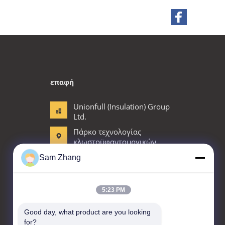
επαφή
Unionfull (Insulation) Group
Ltd.
Πάρκο τεχνολογίας
κλωστοϋφαντουργικών
προϊόντων, No.35
Sam Zhang
Jingbianshi Rd, Jiaxing,
επαρχία Zhejiang, Κίνα
86--18668332131
5:23 PM
admin@unionfullinsulation.com
Good day, what product are you looking 
for?