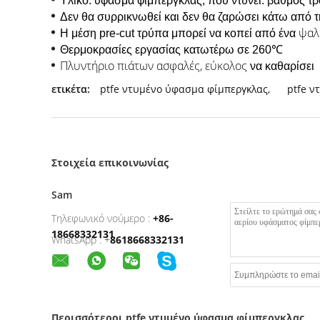
Υλικό: ύφασμα φίμπεργκλας, που ντύνει: βαθμός 
Δεν θα συρρικνωθεί και δεν θα ζαρώσει κάτω από 
ψαλ
Η μέση pre-cut τρύπα μπορεί
να κοπεί
από ένα
Θερμοκρασίες εργασίας κατωτέρω σε 260℃
Πλυντήριο πιάτων ασφαλές, εύκολος
να καθαρίσει
ετικέτα:
ptfe ντυμένο ύφασμα φίμπεργκλας
,
ptfe ν
Στοιχεία επικοινωνίας
Sam
Τηλεφωνικό νούμερο :
+86-
18668332131
WhatsApp :
+
8618668332131
Περισσότεροι ptfe ντυμένο ύφασμα φίμπεργκλας