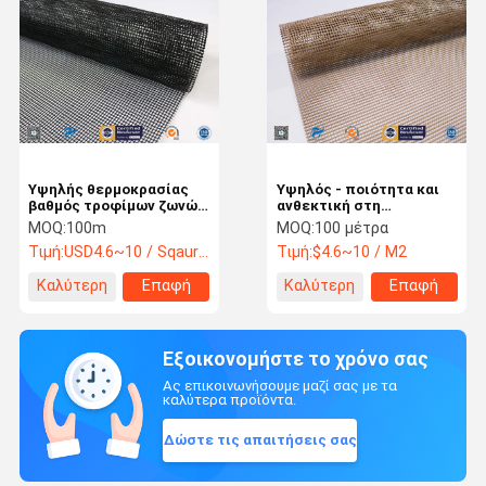
Υψηλής θερμοκρασίας
Υψηλός - ποιότητα και
βαθμός τροφίμων ζωνών
ανθεκτική στη
μεταφορέων πλέγματος
θερμότητα ντυμένη
MOQ:
100m
MOQ:
100 μέτρα
φίμπεργκλας
PTFE ζώνη μεταφορέων
Τιμή:
USD4.6~10 / Sqaure Meter
Τιμή:
$4.6~10 / M2
αντίστασης ντυμένος
πλέγματος φίμπεργκλας
PTFE
Καλύτερη
Επαφή
Καλύτερη
Επαφή
τιμή
τιμή
Εξοικονομήστε το χρόνο σας
Ας επικοινωνήσουμε μαζί σας με τα
καλύτερα προϊόντα.
Δώστε τις απαιτήσεις σας