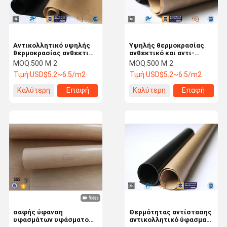
Αντικολλητικό υψηλής
Υψηλής θερμοκρασίας
θερμοκρασίας ανθεκτικό
ανθεκτικό και αντι-
ντυμένο PTFE ύφασμα
κολλώντας ντυμένο
MOQ:
500 M 2
MOQ:
500 M 2
φίμπεργκλας
PTFE ύφασμα
Τιμή:
USD$5.2~6.5/m2
Τιμή:
USD$5.2~6.5/m2
φίμπεργκλας
Καλύτερη
Επαφή
Καλύτερη
Επαφή
τιμή
τιμή
Σπίτι
Προϊόντα
Εμφάνιση VR
Περίπου
Εμείς
σαφής ύφανση
Θερμότητας αντίστασης
υφασμάτων υφάσματος
αντικολλητικό ύφασμα