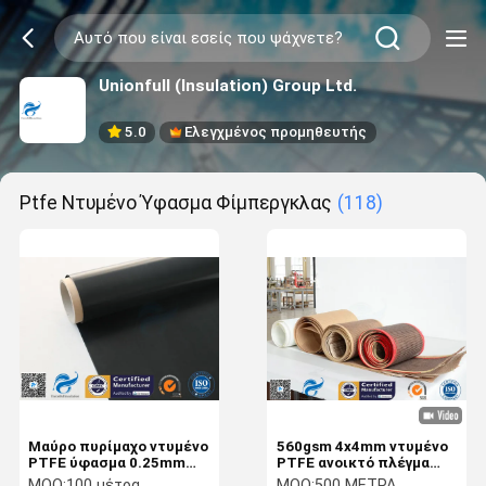
Unionfull (Insulation) Group Ltd.
5.0
Ελεγχμένος προμηθευτής
Ptfe Ντυμένο Ύφασμα Φίμπεργκλας
(118)
Μαύρο πυρίμαχο ντυμένο
560gsm 4x4mm ντυμένο
PTFE ύφασμα 0.25mm
PTFE ανοικτό πλέγμα
φίμπεργκλας 520 γ/
φίμπεργκλας για Tortilla
MOQ:
100 μέτρα
MOQ:
500 ΜΕΤΡΑ