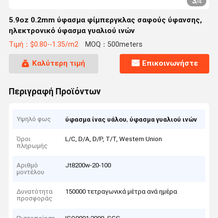
3
/
4
5.9oz 0.2mm ύφασμα φίμπεργκλας σαφούς ύφανσης,
ηλεκτρονικό ύφασμα γυαλιού ινών
Τιμή：$0.80--1.35/m2
MOQ：500meters
Καλύτερη τιμή
Επικοινωνήστε
Περιγραφή Προϊόντων
Υψηλό φως
,
ύφασμα ίνας υάλου
ύφασμα γυαλιού ινών
Όροι
L/C, D/A, D/P, T/T, Western Union
πληρωμής
Αριθμό
Jt8200w-20-100
μοντέλου
Δυνατότητα
150000 τετραγωνικά μέτρα ανά ημέρα
προσφοράς