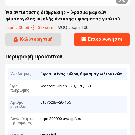
2
/
4
Ίνα αντίστασης διάβρωσης - ύφασμα βαρκών
φίμπεργκλας υψηλής έντασης υφάσματος γυαλιού
Τιμή：$0.58--$1.38/sqm
MOQ：sqm 100
Καλύτερη τιμή
Επικοινωνήστε
Περιγραφή Προϊόντων
Υψηλό φως
,
ύφασμα ίνας υάλου
ύφασμα γυαλιού ινών
Όροι
Western Union, L/C, D/P, T/T
πληρωμής
Αριθμό
Jt87628w-20-155
μοντέλου
Δυνατότητα
sqm 200000 ανά ημέρα
προσφοράς