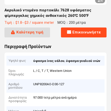
2
/
4
Ακρυλικό ντυμένο πορτοκάλι 7628 υφάσματος
φίμπεργκλας χημικός ανθεκτικός 260℃ 500℉
Τιμή：$1.8--$3 / square meter
MOQ：200 μέτρα
Καλύτερη τιμή
Επικοινωνήστε
Περιγραφή Προϊόντων
Υψηλό φως
,
ύφασμα ίνας υάλου
ύφασμα γυαλιού ινών
Όροι
L / C, T / T, Western Union
πληρωμής
Αριθμό
UNP8200AO-D30-127
μοντέλου
Δυνατότητα
97.000 τετρ.μέτρα ανά ημέρα
προσφοράς