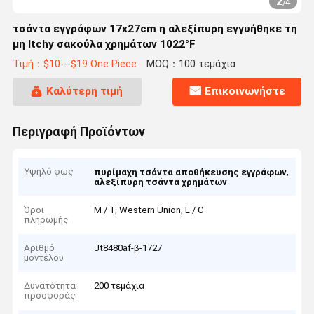
2
/
4
τσάντα εγγράφων 17x27cm η αλεξίπυρη εγγυήθηκε τη
μη Itchy σακούλα χρημάτων 1022°F
Τιμή：$10---$19 One Piece
MOQ：100 τεμάχια
Καλύτερη τιμή
Επικοινωνήστε
Περιγραφή Προϊόντων
Υψηλό φως
,
πυρίμαχη τσάντα αποθήκευσης εγγράφων
αλεξίπυρη τσάντα χρημάτων
Όροι
Μ / Τ, Western Union, L / C
πληρωμής
Αριθμό
Jt8480af-β-1727
μοντέλου
Δυνατότητα
200 τεμάχια
προσφοράς