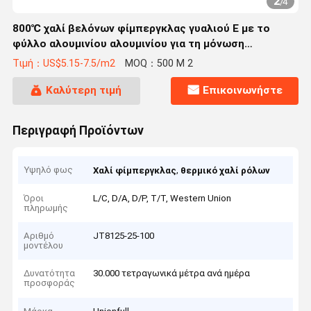
2
/
4
800℃ χαλί βελόνων φίμπεργκλας γυαλιού Ε με το
φύλλο αλουμινίου αλουμινίου για τη μόνωση
θερμότητας
Τιμή：US$5.15-7.5/m2
MOQ：500 M 2
Καλύτερη τιμή
Επικοινωνήστε
Περιγραφή Προϊόντων
Υψηλό φως
,
Χαλί φίμπεργκλας
θερμικό χαλί ρόλων
Όροι
L/C, D/A, D/P, T/T, Western Union
πληρωμής
Αριθμό
JT8125-25-100
μοντέλου
Δυνατότητα
30.000 τετραγωνικά μέτρα ανά ημέρα
προσφοράς