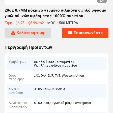
2
/
4
20oz 0.7MM κόκκινο ντυμένο σιλικόνη υψηλό ύφασμα
γυαλιού ινών υφάσματος 1000℃ πυριτίου
Τιμή：$6.75---$6.99/m2
MOQ：500 ΜΕΤΡΑ
Καλύτερη τιμή
Επικοινωνήστε
Περιγραφή Προϊόντων
Υψηλό φως
,
υψηλό ύφασμα πυριτίου
Υψηλή ίνα υάλου πυριτίου
Όροι
L/C, D/A, D/P, T/T, Western Union
πληρωμής
Αριθμό
JT8600SR-S100-91.4
μοντέλου
Δυνατότητα
50.000 τετραγωνικά μέτρα ανά ημέρα
προσφοράς